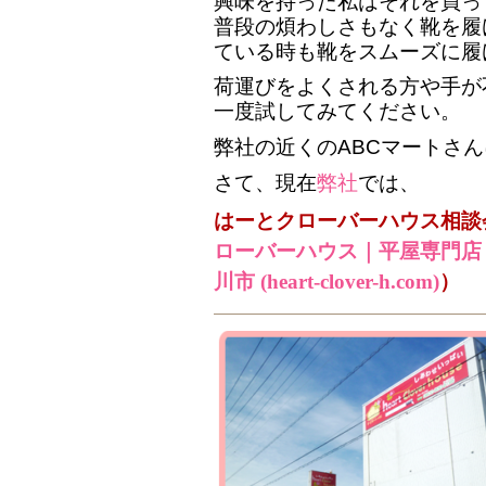
興味を持った私はそれを買っ
普段の煩わしさもなく靴を履
ている時も靴をスムーズに履
荷運びをよくされる方や手が
一度試してみてください。
弊社の近くのABCマートさ
さて、現在
弊社
では、
はーとクローバーハウス相談
ローバーハウス｜平屋専門店
川市 (heart-clover-h.com)
）