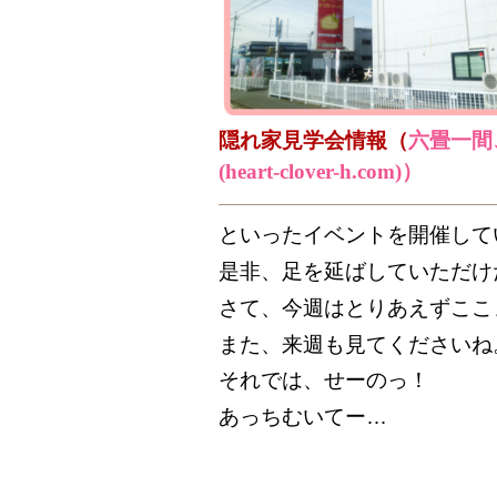
隠れ家見学会情報（
六畳一間
(heart-clover-h.com)）
といったイベントを開催して
是非、足を延ばしていただけ
さて、今週はとりあえずここ
また、来週も見てくださいね
それでは、せーのっ！
あっちむいてー…