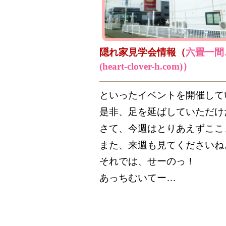
隠れ家見学会情報（
六畳一間
(heart-clover-h.com)）
といったイベントを開催して
是非、足を延ばしていただけ
さて、今週はとりあえずここ
また、来週も見てくださいね
それでは、せーのっ！
あっちむいてー…