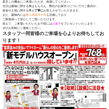
是非この機会にご来場いただき、体感してください。
当日は建物に関する事はもちろん、弊社のお家作りについてのご案内や、
資金や土地に関する事も
丁寧に
お答えさせていただきます。
また、建物内には
キッズスペース
も完備しており、
ご家族揃って安心してご覧いただけます。
加えて、ご来場いただいたお子様には
お菓子
をプレゼントいたします！
ぜひお気軽にご連絡ください。
スタッフ一同皆様のご来場を心よりお待ちしてお
ります！