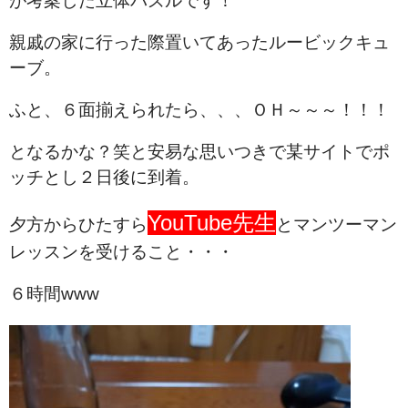
が考案した立体パズルです！
親戚の家に行った際置いてあったルービックキュ
ーブ。
ふと、６面揃えられたら、、、ＯＨ～～～！！！
となるかな？笑と安易な思いつきで某サイトでポ
ッチとし２日後に到着。
YouTube先生
夕方からひたすら
とマンツーマン
レッスンを受けること・・・
６時間www