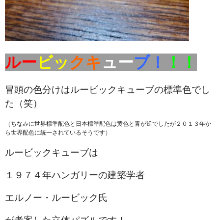
ルー
ビッ
クキ
ュー
ブ！
！！
冒頭の色分けはルービックキューブの標準色でし
た（笑）
（ちなみに世界標準配色と日本標準配色は黄色と青が逆でしたが２０１３年か
ら世界配色に統一されているそうです）
ルービックキューブは
１９７４年ハンガリーの建築学者
エルノー・ルービック氏