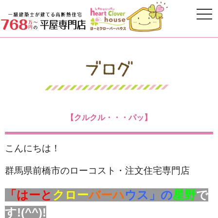
【クルクル・・・パッ】
こんにちは！
群馬県前橋市のローコスト・注文住宅専門店
「はーと
クロー
バーハ
ウス」の
星野
で
す!(^^)!