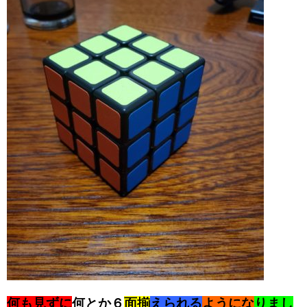
何も見ずに
何とか６
面揃
えられる
ようにな
りまし