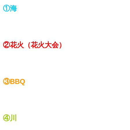
①海
②花火（花火大会）
③BBQ
④川