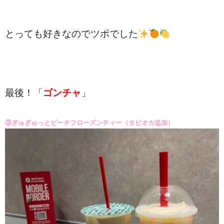
とっても好きなのでツボでした
最後！「
ゴンチャ
」
③ぎゅぎゅっとピーチフローズンティー（タピオカ追加）