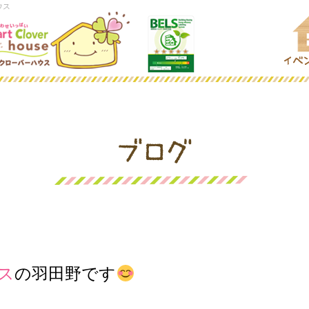
ウス
ス
の羽田野です