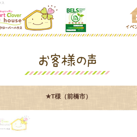
ウス
★T様（前橋市）