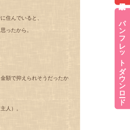
階に住んでいると、
パンフレットダウンロード
と思ったから。
。
、金額で抑えられそうだったか
（主人）。